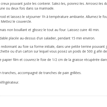
creux pouvant juste les contenir. Salez-les, poivrez-les. Arrosez-les 
 une ou deux fois dans sa marinade.
 froid et laissez-le séjourner 1h à température ambiante. Allumez le f
 Mettez le couvercle.
is non bouillant et glissez le tout au four. Laissez cuire 40 min.
dable placée au-dessus d'un saladier, pendant 15 min environ.
edonnant au foie sa forme initiale, dans une petite terrine pouvant ju
chette ou d'un carton sur lequel vous posez un poids de 500 g afin de 
 le papier film et couvrez le foie de 1/2 cm de la graisse récupérée dans
 en tranches, accompagné de tranches de pain grillées.
éfrigérateur.