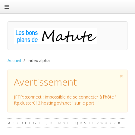
Accueil
Index alpha
Avertissement
JFTP: :connect : impossible de se connecter à l'hôte '
ftp.cluster013.hosting.ovh.net ' sur le port ' '
A
B
C
D
E
F
G
H
I
J
K
L
M
N
O
P
Q
R
S
T
U
V
W
X
Y
Z
#